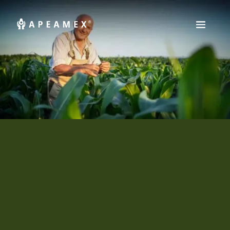
Esta es una noticia
Lorem ipsum dolor sit amet, consectetur adipiscing elit,
sed do eiusmod tempor incididunt ut labore et dolore
magna aliqua. Accumsan lacus vel facilisis volutpat est.
Tortor posuere ac ut consequat semper. Consequat
interdum varius sit amet mattis. Nibh tortor id aliquet
lectus proin nibh nisl. Pharetra et ultrices neque ornare
aenean euismod. Consectetur lorem donec massa
sapien faucibus et molestie. A arcu cursus vitae congue
mauris rhoncus aenean. Nisl condimentum id venenatis